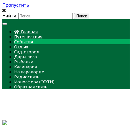
Пропустить
Найти:
Главная
Путешествия
События
Отдых
Сад-огород
Дары леса
Рыбалка
Кулинария
На паракорде
Радиосвязь
Ионосфера (СФТИ)
Обратная связь