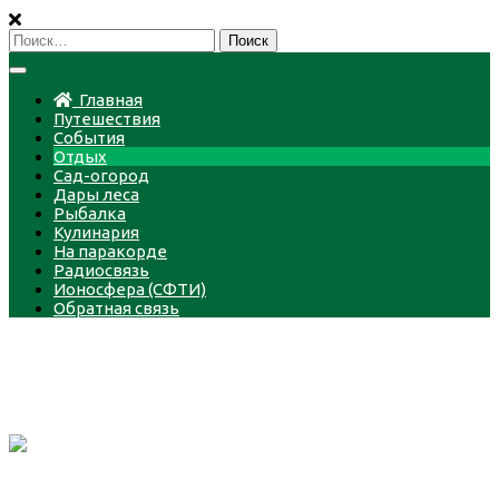
Пропустить
Найти:
Главная
Путешествия
События
Отдых
Сад-огород
Дары леса
Рыбалка
Кулинария
На паракорде
Радиосвязь
Ионосфера (СФТИ)
Обратная связь