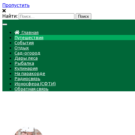
Пропустить
Найти:
Главная
Путешествия
События
Отдых
Сад-огород
Дары леса
Рыбалка
Кулинария
На паракорде
Радиосвязь
Ионосфера (СФТИ)
Обратная связь