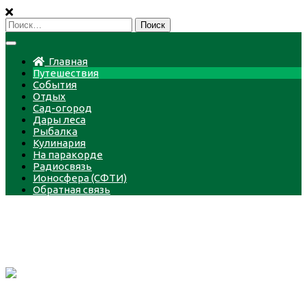
Пропустить
Найти:
Главная
Путешествия
События
Отдых
Сад-огород
Дары леса
Рыбалка
Кулинария
На паракорде
Радиосвязь
Ионосфера (СФТИ)
Обратная связь