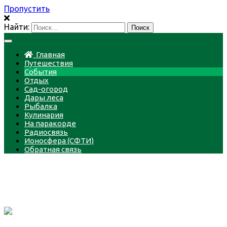
Пропустить
Найти:
Главная
Путешествия
События
Отдых
Сад-огород
Дары леса
Рыбалка
Кулинария
На паракорде
Радиосвязь
Ионосфера (СФТИ)
Обратная связь