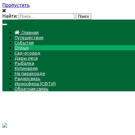
Пропустить
Найти:
Главная
Путешествия
События
Отдых
Сад-огород
Дары леса
Рыбалка
Кулинария
На паракорде
Радиосвязь
Ионосфера (СФТИ)
Обратная связь