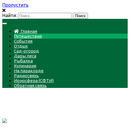
Пропустить
Найти:
Главная
Путешествия
События
Отдых
Сад-огород
Дары леса
Рыбалка
Кулинария
На паракорде
Радиосвязь
Ионосфера (СФТИ)
Обратная связь