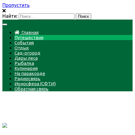
Пропустить
Найти:
Главная
Путешествия
События
Отдых
Сад-огород
Дары леса
Рыбалка
Кулинария
На паракорде
Радиосвязь
Ионосфера (СФТИ)
Обратная связь