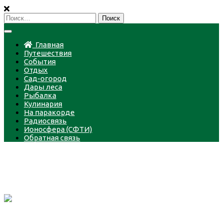
Пропустить
Найти:
Главная
Путешествия
События
Отдых
Сад-огород
Дары леса
Рыбалка
Кулинария
На паракорде
Радиосвязь
Ионосфера (СФТИ)
Обратная связь