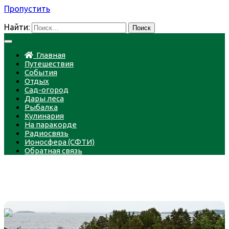
Пропустить
Найти:
Главная
Путешествия
События
Отдых
Сад-огород
Дары леса
Рыбалка
Кулинария
На паракорде
Радиосвязь
Ионосфера (СФТИ)
Обратная связь