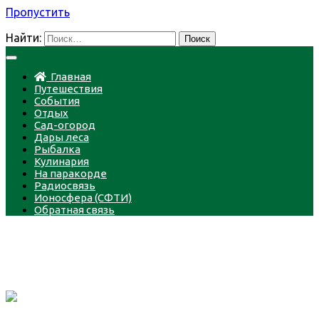
Пропустить
Найти:
Главная
Путешествия
События
Отдых
Сад-огород
Дары леса
Рыбалка
Кулинария
На паракорде
Радиосвязь
Ионосфера (СФТИ)
Обратная связь