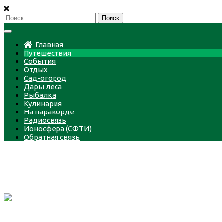
Пропустить
Найти:
Главная
Путешествия
События
Отдых
Сад-огород
Дары леса
Рыбалка
Кулинария
На паракорде
Радиосвязь
Ионосфера (СФТИ)
Обратная связь