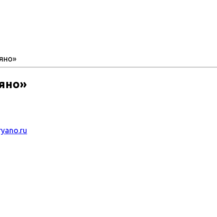
ряно»
ряно»
ryano.ru