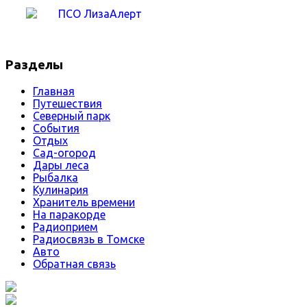
Разделы
Главная
Путешествия
Северный парк
События
Отдых
Сад-огород
Дары леса
Рыбалка
Кулинария
Хранитель времени
На паракорде
Радиоприем
Радиосвязь в Томске
Авто
Обратная связь