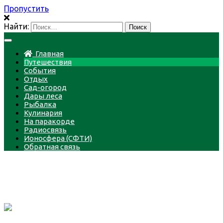
Пропустить
Найти:
Главная
Путешествия
События
Отдых
Сад-огород
Дары леса
Рыбалка
Кулинария
На паракорде
Радиосвязь
Ионосфера (СФТИ)
Обратная связь