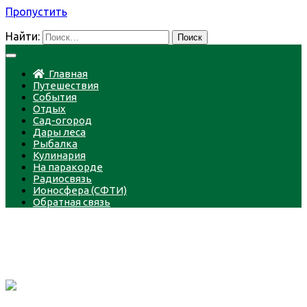
Пропустить
Найти:
Главная
Путешествия
События
Отдых
Сад-огород
Дары леса
Рыбалка
Кулинария
На паракорде
Радиосвязь
Ионосфера (СФТИ)
Обратная связь