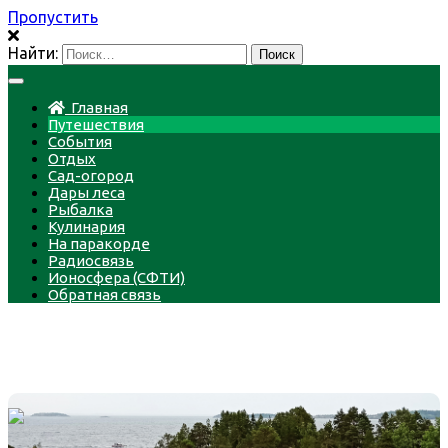
Пропустить
Найти:
Главная
Путешествия
События
Отдых
Сад-огород
Дары леса
Рыбалка
Кулинария
На паракорде
Радиосвязь
Ионосфера (СФТИ)
Обратная связь