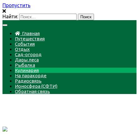
Пропустить
Найти:
Главная
Путешествия
События
Отдых
Сад-огород
Дары леса
Рыбалка
Кулинария
На паракорде
Радиосвязь
Ионосфера (СФТИ)
Обратная связь