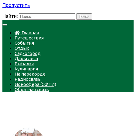
Пропустить
Найти:
Главная
Путешествия
События
Отдых
Сад-огород
Дары леса
Рыбалка
Кулинария
На паракорде
Радиосвязь
Ионосфера (СФТИ)
Обратная связь