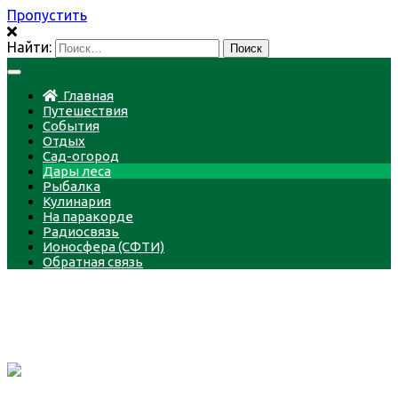
Пропустить
Найти:
Главная
Путешествия
События
Отдых
Сад-огород
Дары леса
Рыбалка
Кулинария
На паракорде
Радиосвязь
Ионосфера (СФТИ)
Обратная связь