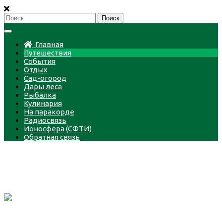
Пропустить
Найти:
Главная
Путешествия
События
Отдых
Сад-огород
Дары леса
Рыбалка
Кулинария
На паракорде
Радиосвязь
Ионосфера (СФТИ)
Обратная связь